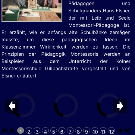
Pädagogen und
Schulgründers Hans Elsner,
der mit Leib und Seele
Montessori-Pädagoge ist.
Er erzählt, wie er anfangs alte Schulbänke zersägen
musste, um diese pädagogischen Ideen im
Klassenzimmer Wirklichkeit werden zu lassen. Die
Prinzipien der Pädagogik Montessoris werden an
Beispielen aus dem Unterricht der Kölner
Montessorischule Gillbachstraße vorgestellt und von
Elsner erläutert.
1
2
3
4
5
6
7
8
9
10
11
12