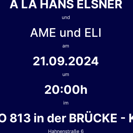
À LA HANS ELSNER
und
AME und ELI
am
21.09.2024
um
20:00h
im
O 813 in der BRÜCKE - 
Hahnenstraße 6