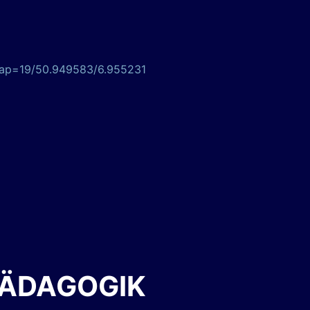
map=19/50.949583/6.955231
PÄDAGOGIK