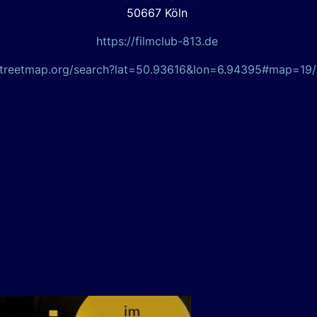
50667 Köln
https://filmclub-813.de
streetmap.org/search?lat=50.93616&lon=6.94395#map=19