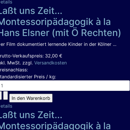
etails
Laßt uns Zeit...
Montessoripädagogik à la
Hans Elsner (mit Ö Rechten)
er Film dokumentiert lernende Kinder in der Kölner ...
rutto-Verkaufspreis:
32,00 €
nkl. MwSt. zzgl.
Versandkosten
reisnachlass:
tandardisierter Preis / kg:
etails
Laßt uns Zeit...
Montessoripädagogik à la