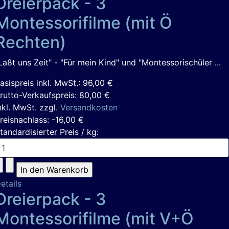
Dreierpack - 3
Montessorifilme (mit Ö
Rechten)
Laßt uns Zeit" - "Für mein Kind" und "Montessorischüler ...
asispreis inkl. MwSt.:
96,00 €
rutto-Verkaufspreis:
80,00 €
nkl. MwSt. zzgl.
Versandkosten
reisnachlass:
-16,00 €
tandardisierter Preis / kg:
etails
Dreierpack - 3
Montessorifilme (mit V+Ö