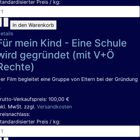
tandardisierter Preis / kg:
etails
Für mein Kind - Eine Schule
wird gegründet (mit V+Ö
Rechte)
er Film begleitet eine Gruppe von Eltern bei der Gründung
.
rutto-Verkaufspreis:
100,00 €
nkl. MwSt. zzgl.
Versandkosten
reisnachlass:
tandardisierter Preis / kg: